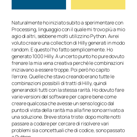
Naturalmente ho iniziato subito a sperimentare con
Processing, linguaggio con il quale mi trovo più a mio
agio di altri, sebbene molti utilizzino Python. Avrei
voluto creare una collection di Hilly generati in modo
random. E questo l’ho fatto semplicemente. Ho
generato 1000 Hilly. A un certo punto ho pure dovuto
frenare la mia vena creativa perchè le combinazioni
iniziavano a essere troppe. Poi però ho capito
l’errore. Quelle che stavo creando erano tutte le
combinazioni possibili di tratti di Hilly, quindi
generandoli tutti con la stessa rarità. Ho dovuto fare
varie versioni del software per capire bene come
creare qualcosa che avesse un senso logico dal
punto di vista della rarità ma alla fine sono arrivato a
una soluzione. Breve storia triste: dopo molte notti
passare a codare per cercare di risolvere vari
problemi sia concettuali che di codice, sono passato