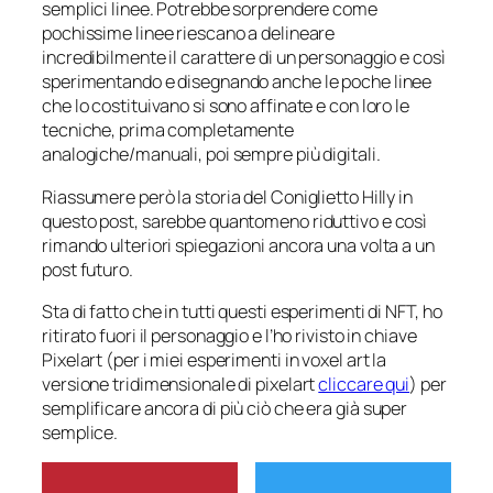
semplici linee. Potrebbe sorprendere come
pochissime linee riescano a delineare
incredibilmente il carattere di un personaggio e così
sperimentando e disegnando anche le poche linee
che lo costituivano si sono affinate e con loro le
tecniche, prima completamente
analogiche/manuali, poi sempre più digitali.
Riassumere però la storia del Coniglietto Hilly in
questo post, sarebbe quantomeno riduttivo e così
rimando ulteriori spiegazioni ancora una volta a un
post futuro.
Sta di fatto che in tutti questi esperimenti di NFT, ho
ritirato fuori il personaggio e l’ho rivisto in chiave
Pixelart (per i miei esperimenti in voxel art la
versione tridimensionale di pixelart
cliccare qui
) per
semplificare ancora di più ciò che era già super
semplice.