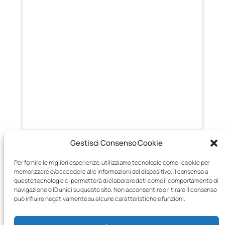
Gestisci Consenso Cookie
E’ possibile vedere la collezione completa di NFT
all’indirizzo
Per fornire le migliori esperienze, utilizziamo tecnologie come i cookie per
https://opensea.io/collection/thefantasmici
memorizzare e/o accedere alle informazioni del dispositivo. Il consenso a
queste tecnologie ci permetterà di elaborare dati come il comportamento di
navigazione o ID unici su questo sito. Non acconsentire o ritirare il consenso
01/08/2021
può influire negativamente su alcune caratteristiche e funzioni.