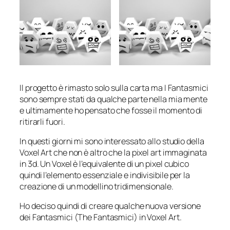
Il progetto è rimasto solo sulla carta ma I Fantasmici
sono sempre stati da qualche parte nella mia mente
e ultimamente ho pensato che fosse il momento di
ritirarli fuori.
In questi giorni mi sono interessato allo studio della
Voxel Art che non è altro che la pixel art immaginata
in 3d. Un Voxel è l’equivalente di un pixel cubico
quindi l’elemento essenziale e indivisibile per la
creazione di un modellino tridimensionale.
Ho deciso quindi di creare qualche nuova versione
dei Fantasmici (The Fantasmici) in Voxel Art.