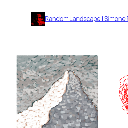
Vai
al
Random Landscape | Simone
contenuto